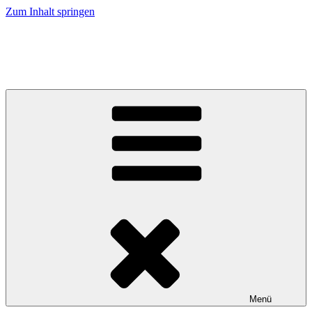
Zum Inhalt springen
KulturGut e.V.
Gemeinnützige Gesellschaft zum Erhalt historischer Objekte
Menü